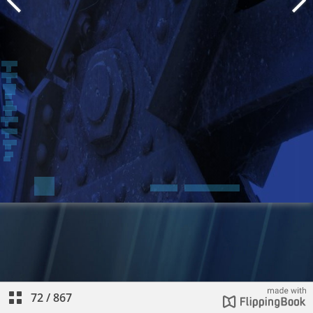
72
/
867