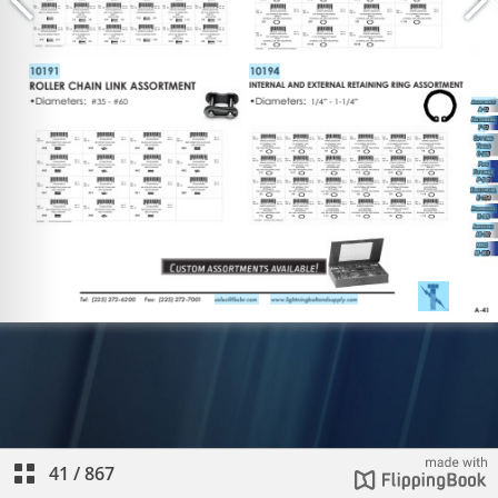
41
/
867