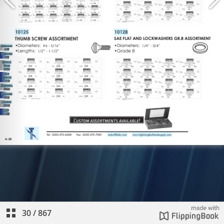
30
/
867