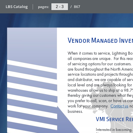
LBS Catalog
pages:
/
867