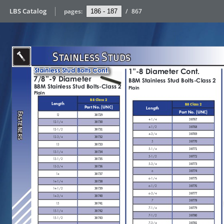
LBS Catalog
pages:
/
867